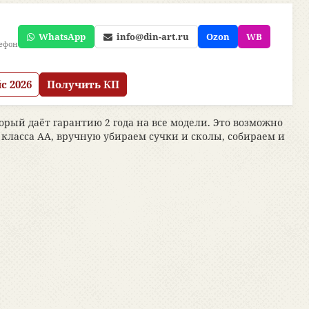
WhatsApp
info@din-art.ru
Ozon
WB
лефон
с 2026
Получить КП
ый даёт гарантию 2 года на все модели. Это возможно
класса АА, вручную убираем сучки и сколы, собираем и