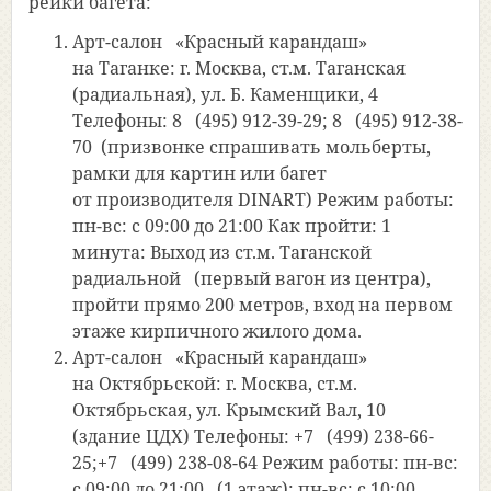
рейки багета:
Арт-салон
«Красный
карандаш»
на Таганке
: г. Москва, ст.м. Таганская
(радиальная
), ул. Б. Каменщики, 4
Телефоны: 8
(495
) 912-39-29; 8
(495
) 912-38-
70
(при
звонке спрашивать мольберты,
рамки для картин или багет
от производителя DINART) Режим работы:
пн-вс: с 09:00 до 21:00 Как пройти: 1
минута: Выход из ст.м. Таганской
радиальной
(первый
вагон из центра),
пройти прямо 200 метров, вход на первом
этаже кирпичного жилого дома.
Арт-салон
«Красный
карандаш»
на Октябрьской
: г. Москва, ст.м.
Октябрьская, ул. Крымский Вал, 10
(здание
ЦДХ) Телефоны: +7
(499
) 238-66-
25;+7
(499
) 238-08-64 Режим работы: пн-вс:
с 09:00 до 21:00
(1
этаж): пн-вс: с 10:00